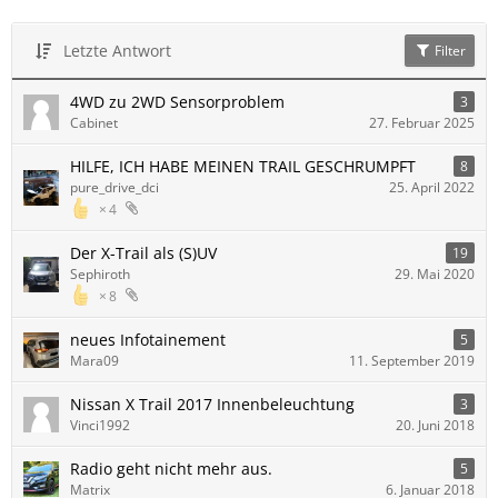
Letzte Antwort
Filter
4WD zu 2WD Sensorproblem
3
Cabinet
27. Februar 2025
HILFE, ICH HABE MEINEN TRAIL GESCHRUMPFT
8
pure_drive_dci
25. April 2022
4
Der X-Trail als (S)UV
19
Sephiroth
29. Mai 2020
8
neues Infotainement
5
Mara09
11. September 2019
Nissan X Trail 2017 Innenbeleuchtung
3
Vinci1992
20. Juni 2018
Radio geht nicht mehr aus.
5
Matrix
6. Januar 2018