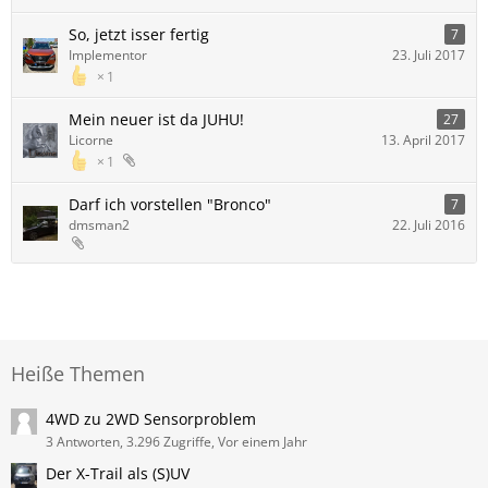
So, jetzt isser fertig
7
Implementor
23. Juli 2017
1
Mein neuer ist da JUHU!
27
Licorne
13. April 2017
1
Darf ich vorstellen "Bronco"
7
dmsman2
22. Juli 2016
Heiße Themen
4WD zu 2WD Sensorproblem
3 Antworten, 3.296 Zugriffe, Vor einem Jahr
Der X-Trail als (S)UV