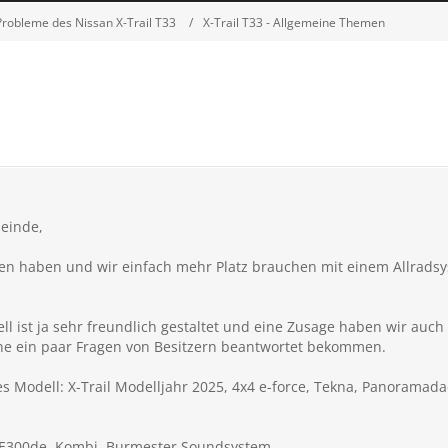
Probleme des Nissan X-Trail T33
X-Trail T33 - Allgemeine Themen
meinde,
haben und wir einfach mehr Platz brauchen mit einem Allradsyst
ell ist ja sehr freundlich gestaltet und eine Zusage haben wir 
erne ein paar Fragen von Besitzern beantwortet bekommen.
es Modell: X-Trail Modelljahr 2025, 4x4 e-force, Tekna, Panorama
 E300de, Kombi, Burmester Soundsystem