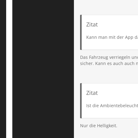
Zitat
Kann man mit der App da
Das Fahrzeug verriegeln und
sicher. Kann es auch auch n
Zitat
Ist die Ambientebeleucht
Nur die Helligkeit.