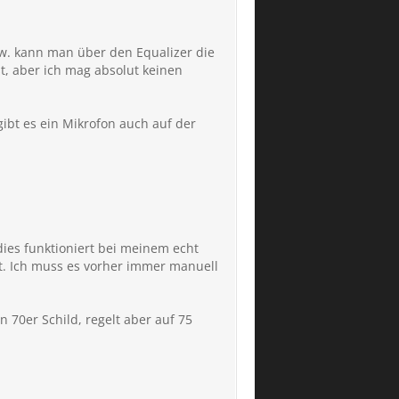
zw. kann man über den Equalizer die
st, aber ich mag absolut keinen
gibt es ein Mikrofon auch auf der
ies funktioniert bei meinem echt
t. Ich muss es vorher immer manuell
 70er Schild, regelt aber auf 75