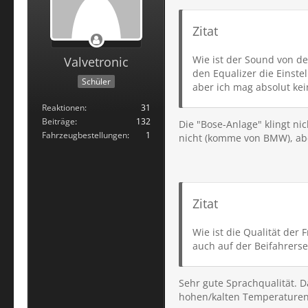
Zitat
Wie ist der Sound von d
Valvetronic
den Equalizer die Einstel
Schüler
aber ich mag absolut kei
Reaktionen
31
Beiträge
132
Die "Bose-Anlage" klingt n
Fahrzeugbestellungen
1
nicht (komme von BMW), aber
Zitat
Wie ist die Qualität der
auch auf der Beifahrerse
Sehr gute Sprachqualität. D
hohen/kalten Temperaturen 