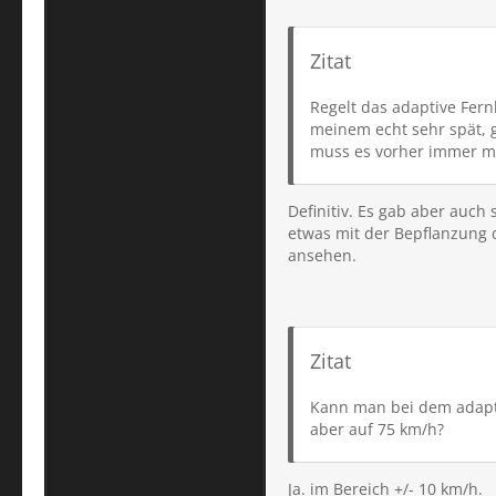
Zitat
Regelt das adaptive Fern
meinem echt sehr spät, 
muss es vorher immer ma
Definitiv. Es gab aber auc
etwas mit der Bepflanzung 
ansehen.
Zitat
Kann man bei dem adaptiv
aber auf 75 km/h?
Ja. im Bereich +/- 10 km/h.