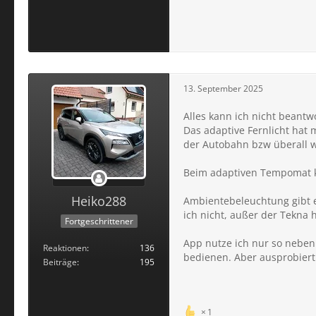
13. September 2025
Alles kann ich nicht beantw
Das adaptive Fernlicht hat
der Autobahn bzw überall wo
Beim adaptiven Tempomat k
Heiko288
Ambientebeleuchtung gibt e
ich nicht, außer der Tekn
Fortgeschrittener
App nutze ich nur so neben
Reaktionen
136
bedienen. Aber ausprobiert 
Beiträge
195
1