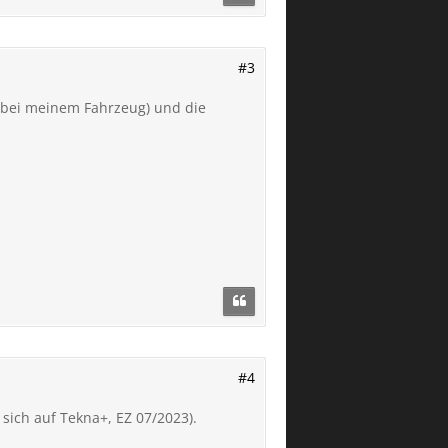
#3
ll bei meinem Fahrzeug) und die
#4
sich auf Tekna+, EZ 07/2023).