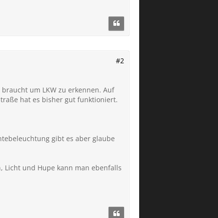
#2
ge braucht um LKW zu erkennen. Auf
raße hat es bisher gut funktioniert.
ntebeleuchtung gibt es aber glaube
n, Licht und Hupe kann man ebenfalls