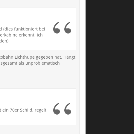
(dies funktioniert bei
erkabine erkennt. Ich
den).
utobahn Lichthupe gegeben hat. Hängt
insgesamt als unproblematisch
ein 70er Schild, regelt