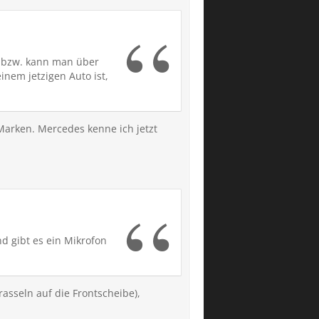
t bzw. kann man über
inem jetzigen Auto ist,
Marken. Mercedes kenne ich jetzt
nd gibt es ein Mikrofon
asseln auf die Frontscheibe),