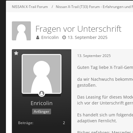
NISSAN X-Trail Forum
Nissan X-Trail (T33) Forum - Erfahrungen und 
Fragen vor Unterschrift
Enricolin
13. September 2025
13. September 2025
Guten Tag liebe X-Trail-Ge
da wir Nachwuchs bekommen 
gestoßen.
Das Leasing für dieses Mod
Enricolin
ich vor der Unterschrift g
Anfänger
Es handelt sich um folgend
adaptiven Fernlicht.
Beiträge
2
Bisher gefahren: Mercedes