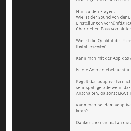
Nun zu den Fragen:
Wie ist der Sound von der 
Einstellungen vernünftig reg
übertrieben Bass von hinte
Wie ist die Qualität der Fr
Beifahrerseite?
Kann man mit der App das A
Ist die Ambientebeleuchtung
Regelt das adaptive Fernli
sehr spät, gerade wenn das
Abschalten, da sonst LKWs
Kann man bei dem adaptiven 
km/h?
Danke schon einmal an di