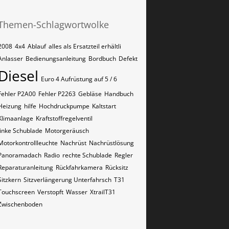
Themen-Schlagwortwolke
2008
4x4
Ablauf
alles als Ersatzteil erhältli
Anlasser
Bedienungsanleitung
Bordbuch
Defekt
Diesel
Euro 4 Aufrüstung auf 5 / 6
Fehler P2A00
Fehler P2263
Gebläse
Handbuch
Heizung
hilfe
Hochdruckpumpe
Kaltstart
Klimaanlage
Kraftstoffregelventil
linke Schublade
Motorgeräusch
Motorkontrollleuchte
Nachrüst
Nachrüstlösung
Panoramadach
Radio
rechte Schublade
Regler
Reparaturanleitung
Rückfahrkamera
Rücksitz
Sitzkern
Sitzverlängerung Unterfahrsch
T31
Touchscreen
Verstopft
Wasser
XtrailT31
Zwischenboden