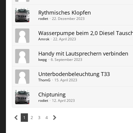
Rythmisches Klopfen
rodiet
22. Dezember 2023
Wasserpumpe beim 2,0 Diesel Tausc
Amrok
22. April 2023
Handy mit Lautsprechern verbinden
kwpg
6. September 2023
Unterbodenbeleuchtung T33
ThomG
15. April 2023
Chiptuning
rodiet
12. April 2023
1
2
3
4