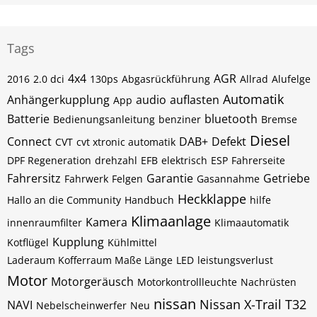
Tags
4x4
AGR
2016
2.0 dci
130ps
Abgasrückführung
Allrad
Alufelge
Automatik
Anhängerkupplung
audio
auflasten
App
Batterie
bluetooth
Bedienungsanleitung
benziner
Bremse
Diesel
Connect
DAB+
Defekt
CVT
cvt xtronic automatik
DPF Regeneration
drehzahl
EFB
elektrisch
ESP
Fahrerseite
Fahrersitz
Garantie
Getriebe
Fahrwerk
Felgen
Gasannahme
Heckklappe
Hallo an die Community
Handbuch
hilfe
Klimaanlage
Kamera
innenraumfilter
Klimaautomatik
Kupplung
Kotflügel
Kühlmittel
Laderaum Kofferraum Maße Länge
LED
leistungsverlust
Motor
Motorgeräusch
Motorkontrollleuchte
Nachrüsten
nissan
Nissan X-Trail T32
NAVI
Nebelscheinwerfer
Neu