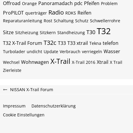
Offroad
Panoramadach
pdc
Pfeifen
Orange
Problem
Radio
ProPILOT
Reifen
querträger
RDKS
Reparaturanleitung
Rost
Schaltung
Schutz
Schwellerrohre
T32
T30
Sitze
Sitzheizung
Sitzkern
Standheizung
T32c
T32 X-Trail Forum
T33
T33 xtrail
telefon
Tekna
Wasser
Turbolader
undicht
Update
Verbrauch
verriegeln
X-Trail
Wohnwagen
Xtrail
Wechsel
X-Trail 2016
X Trail
Zierleiste
NISSAN X-Trail Forum
Impressum
Datenschutzerklärung
Cookie Einstellungen