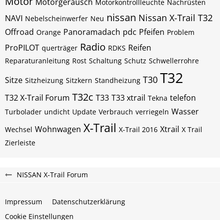
Motor
Motorgeräusch
Motorkontrollleuchte
Nachrüsten
nissan
Nissan X-Trail T32
NAVI
Nebelscheinwerfer
Neu
Offroad
Panoramadach
pdc
Pfeifen
Orange
Problem
Radio
ProPILOT
Reifen
querträger
RDKS
Reparaturanleitung
Rost
Schaltung
Schutz
Schwellerrohre
T32
T30
Sitze
Sitzheizung
Sitzkern
Standheizung
T32c
T32 X-Trail Forum
T33
T33 xtrail
telefon
Tekna
Wasser
Turbolader
undicht
Update
Verbrauch
verriegeln
X-Trail
Wohnwagen
Xtrail
Wechsel
X-Trail 2016
X Trail
Zierleiste
NISSAN X-Trail Forum
Impressum
Datenschutzerklärung
Cookie Einstellungen