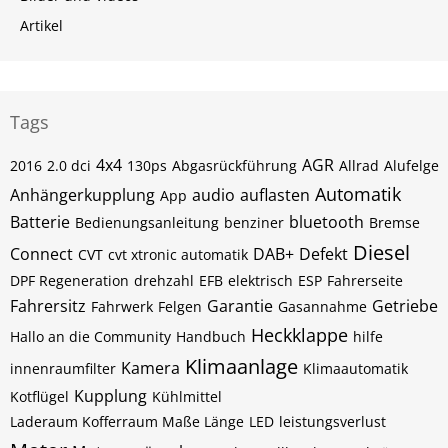
Artikel
Tags
4x4
AGR
2016
2.0 dci
130ps
Abgasrückführung
Allrad
Alufelge
Automatik
Anhängerkupplung
audio
auflasten
App
Batterie
bluetooth
Bedienungsanleitung
benziner
Bremse
Diesel
Connect
DAB+
Defekt
CVT
cvt xtronic automatik
DPF Regeneration
drehzahl
EFB
elektrisch
ESP
Fahrerseite
Fahrersitz
Garantie
Getriebe
Fahrwerk
Felgen
Gasannahme
Heckklappe
Hallo an die Community
Handbuch
hilfe
Klimaanlage
Kamera
innenraumfilter
Klimaautomatik
Kupplung
Kotflügel
Kühlmittel
Laderaum Kofferraum Maße Länge
LED
leistungsverlust