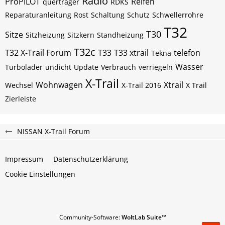
Radio
ProPILOT
Reifen
querträger
RDKS
Reparaturanleitung
Rost
Schaltung
Schutz
Schwellerrohre
T32
T30
Sitze
Sitzheizung
Sitzkern
Standheizung
T32c
T32 X-Trail Forum
T33
T33 xtrail
telefon
Tekna
Wasser
Turbolader
undicht
Update
Verbrauch
verriegeln
X-Trail
Wohnwagen
Xtrail
Wechsel
X-Trail 2016
X Trail
Zierleiste
NISSAN X-Trail Forum
Impressum
Datenschutzerklärung
Cookie Einstellungen
Community-Software:
WoltLab Suite™