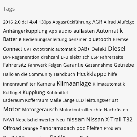
Tags
4x4
AGR
2016
2.0 dci
130ps
Abgasrückführung
Allrad
Alufelge
Automatik
Anhängerkupplung
audio
auflasten
App
Batterie
bluetooth
Bedienungsanleitung
benziner
Bremse
Diesel
Connect
DAB+
Defekt
CVT
cvt xtronic automatik
DPF Regeneration
drehzahl
EFB
elektrisch
ESP
Fahrerseite
Fahrersitz
Garantie
Getriebe
Fahrwerk
Felgen
Gasannahme
Heckklappe
Hallo an die Community
Handbuch
hilfe
Klimaanlage
Kamera
innenraumfilter
Klimaautomatik
Kupplung
Kotflügel
Kühlmittel
Laderaum Kofferraum Maße Länge
LED
leistungsverlust
Motor
Motorgeräusch
Motorkontrollleuchte
Nachrüsten
nissan
Nissan X-Trail T32
NAVI
Nebelscheinwerfer
Neu
Offroad
Panoramadach
pdc
Pfeifen
Orange
Problem