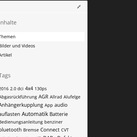
Inhalte
Themen
Bilder und Videos
Artikel
Tags
4x4
2016
2.0 dci
130ps
AGR
Abgasrückführung
Allrad
Alufelge
Anhängerkupplung
audio
App
Automatik
auflasten
Batterie
Bedienungsanleitung
benziner
bluetooth
Connect
Bremse
CVT