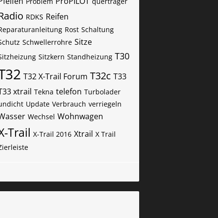
Pfeifen
ProPILOT
Problem
querträger
Radio
Reifen
RDKS
Reparaturanleitung
Rost
Schaltung
Sitze
Schutz
Schwellerrohre
T30
Sitzheizung
Sitzkern
Standheizung
T32
T32c
T32 X-Trail Forum
T33
T33 xtrail
telefon
Tekna
Turbolader
undicht
Update
Verbrauch
verriegeln
Wasser
Wohnwagen
Wechsel
X-Trail
Xtrail
X-Trail 2016
X Trail
Zierleiste