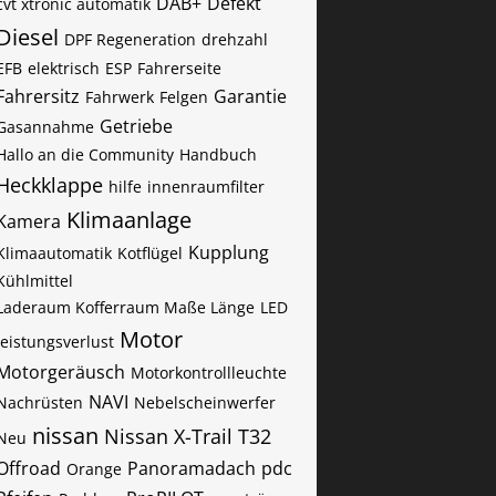
DAB+
Defekt
cvt xtronic automatik
Diesel
DPF Regeneration
drehzahl
EFB
elektrisch
ESP
Fahrerseite
Fahrersitz
Garantie
Fahrwerk
Felgen
Getriebe
Gasannahme
Hallo an die Community
Handbuch
Heckklappe
hilfe
innenraumfilter
Klimaanlage
Kamera
Kupplung
Klimaautomatik
Kotflügel
Kühlmittel
Laderaum Kofferraum Maße Länge
LED
Motor
leistungsverlust
Motorgeräusch
Motorkontrollleuchte
NAVI
Nachrüsten
Nebelscheinwerfer
nissan
Nissan X-Trail T32
Neu
Offroad
Panoramadach
pdc
Orange