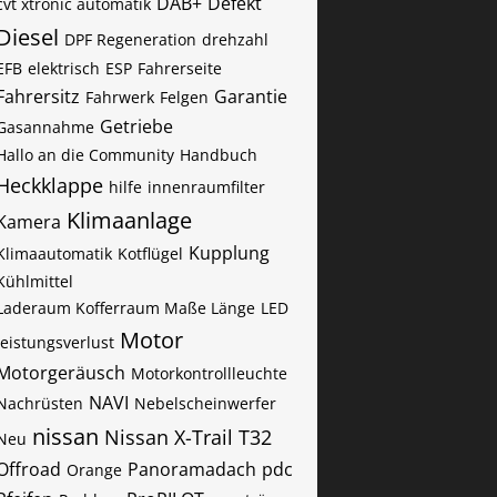
DAB+
Defekt
cvt xtronic automatik
Diesel
DPF Regeneration
drehzahl
EFB
elektrisch
ESP
Fahrerseite
Fahrersitz
Garantie
Fahrwerk
Felgen
Getriebe
Gasannahme
Hallo an die Community
Handbuch
Heckklappe
hilfe
innenraumfilter
Klimaanlage
Kamera
Kupplung
Klimaautomatik
Kotflügel
Kühlmittel
Laderaum Kofferraum Maße Länge
LED
Motor
leistungsverlust
Motorgeräusch
Motorkontrollleuchte
NAVI
Nachrüsten
Nebelscheinwerfer
nissan
Nissan X-Trail T32
Neu
Offroad
Panoramadach
pdc
Orange