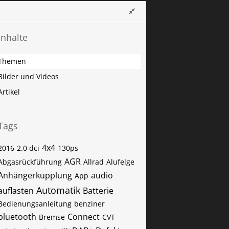
Inhalte
Themen
Bilder und Videos
Artikel
Tags
4x4
2016
2.0 dci
130ps
AGR
Abgasrückführung
Allrad
Alufelge
Anhängerkupplung
audio
App
Automatik
auflasten
Batterie
Bedienungsanleitung
benziner
bluetooth
Connect
Bremse
CVT