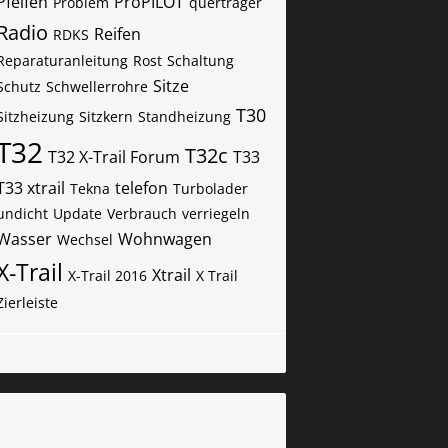
Pfeifen
ProPILOT
Problem
querträger
Radio
Reifen
RDKS
Reparaturanleitung
Rost
Schaltung
Sitze
Schutz
Schwellerrohre
T30
Sitzheizung
Sitzkern
Standheizung
T32
T32c
T32 X-Trail Forum
T33
T33 xtrail
telefon
Tekna
Turbolader
undicht
Update
Verbrauch
verriegeln
Wasser
Wohnwagen
Wechsel
X-Trail
Xtrail
X-Trail 2016
X Trail
Zierleiste