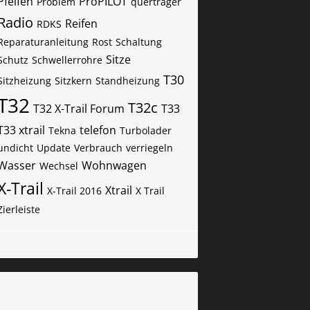
Pfeifen
ProPILOT
Problem
querträger
Radio
Reifen
RDKS
Reparaturanleitung
Rost
Schaltung
Sitze
Schutz
Schwellerrohre
T30
Sitzheizung
Sitzkern
Standheizung
T32
T32c
T32 X-Trail Forum
T33
T33 xtrail
telefon
Tekna
Turbolader
undicht
Update
Verbrauch
verriegeln
Wasser
Wohnwagen
Wechsel
X-Trail
Xtrail
X-Trail 2016
X Trail
Zierleiste