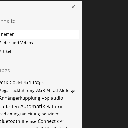
Inhalte
Themen
Bilder und Videos
Artikel
Tags
4x4
2016
2.0 dci
130ps
AGR
Abgasrückführung
Allrad
Alufelge
Anhängerkupplung
audio
App
Automatik
auflasten
Batterie
Bedienungsanleitung
benziner
bluetooth
Connect
Bremse
CVT