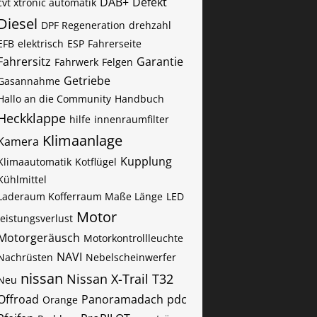
DAB+
Defekt
cvt xtronic automatik
Diesel
DPF Regeneration
drehzahl
EFB
elektrisch
ESP
Fahrerseite
Fahrersitz
Garantie
Fahrwerk
Felgen
Getriebe
Gasannahme
Hallo an die Community
Handbuch
Heckklappe
hilfe
innenraumfilter
Klimaanlage
Kamera
Kupplung
Klimaautomatik
Kotflügel
Kühlmittel
Laderaum Kofferraum Maße Länge
LED
Motor
leistungsverlust
Motorgeräusch
Motorkontrollleuchte
NAVI
Nachrüsten
Nebelscheinwerfer
nissan
Nissan X-Trail T32
Neu
Offroad
Panoramadach
pdc
Orange